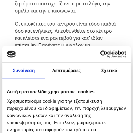
ζητήματα που σχετίζονται με το λόγο, την
ομιλία και την επικοινωνία.
​Οι επισκέπτες του κέντρου είναι τόσο παιδιά
όσο και ενήλικες. Απευθυνθείτε στο κέντρο
και κλείστε ένα ραντεβού για κατ’ ιδίαν
επίσκεψη. Παρέχεται ψυχολογική
υποστήριξη, συμβουλευτική γονέων,
αντιμετώπιση διαταραχών γραπτού λόγου
αλλά και μαθησιακών δυσκολιών όπως
Συναίνεση
Λεπτομέρειες
Σχετικά
δυσλεξία, δυσορθογραφία και δυσαριθμισία.
Νευρολογικές διαταραχές λόγου, ομιλίας και
επικοινωνίας όπως για παράδειγμα είναι η
Αυτή η ιστοσελίδα χρησιμοποιεί cookies
αφασία, η άνοια, τα προβλήματα που μπορεί
Χρησιμοποιούμε cookie για την εξατομίκευση
να προκληθούν από κρανιοεκγεφαλικές
περιεχομένου και διαφημίσεων, την παροχή λειτουργιών
κακώσεις. Τέλος, ο Λογοθεραπευτής
κοινωνικών μέσων και την ανάλυση της
αναλαμβάνει και ζητήματα ορθοφωνίας για
επισκεψιμότητάς μας. Επιπλέον, μοιραζόμαστε
επαγγελματίες του είδους.
πληροφορίες που αφορούν τον τρόπο που